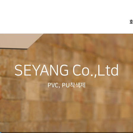
SEYANG Co.,Ltd
PVC, PU착색제